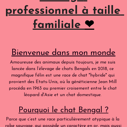
professionnel à taille 
familiale 
❤
Bienvenue dans mon monde
Amoureuse des animaux depuis toujours, je me suis 
lancée dans l’élevage de chats Bengals en 2018, ce 
magnifique félin est une race de chat "hybride" qui 
provient des Etats-Unis, où la généticienne Jean Mill 
procéda en 1963 au premier croisement entre le chat 
léopard d'Asie et un chat domestique. 
Pourquoi le chat Bengal ?
Parce que c’est une race particulièrement atypique à la 
robe sauvage, qui possède un caractère en or, mais aussi 