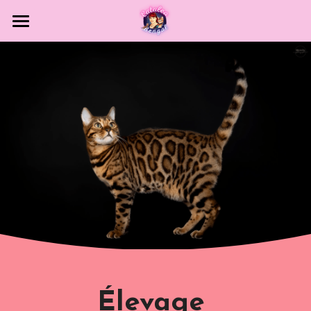
ACCUEIL
PHOTOS
CONDITIONS D'ADOPTION
EXPOSITIONS
INFOS / TARIFS
CONTACT
REPORTAGE
POWERED BY
Élevage 