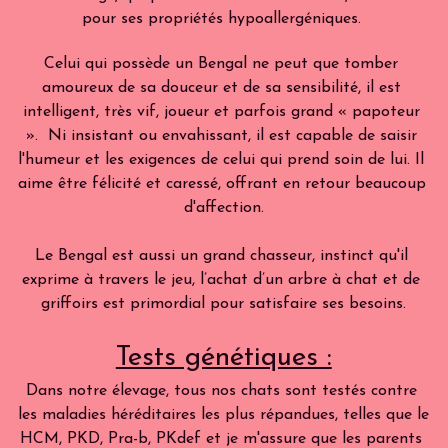
pour ses propriétés hypoallergéniques. 
Celui qui possède un Bengal ne peut que tomber 
amoureux de sa douceur et de sa sensibilité, il est 
intelligent, très vif, joueur et parfois grand « papoteur 
».  Ni insistant ou envahissant, il est capable de saisir 
l'humeur et les exigences de celui qui prend soin de lui. Il 
aime être félicité et caressé, offrant en retour beaucoup 
d'affection.
Le Bengal est aussi un grand chasseur, instinct qu'il 
exprime à travers le jeu, l’achat d’un arbre à chat et de 
griffoirs est primordial pour satisfaire ses besoins.
Tests génétiques :
Dans notre élevage, tous nos chats sont testés contre 
les maladies héréditaires les plus répandues, telles que le 
HCM, PKD, Pra-b, PKdef et je m'assure que les parents 